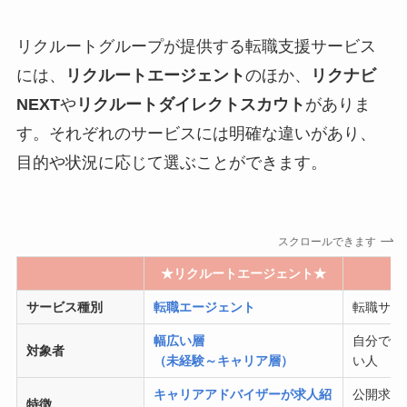
リクルートグループが提供する転職支援サービス
には、
リクルートエージェント
のほか、
リクナビ
NEXT
や
リクルートダイレクトスカウト
がありま
す。それぞれのサービスには明確な違いがあり、
目的や状況に応じて選ぶことができます。
スクロールできます
★
リクルートエージェント★
サービス種別
転職エージェント
転職サイ
幅広い層
自分で求
対象者
（未経験～キャリア層）
い人
キャリアアドバイザーが求人紹
公開求人
特徴